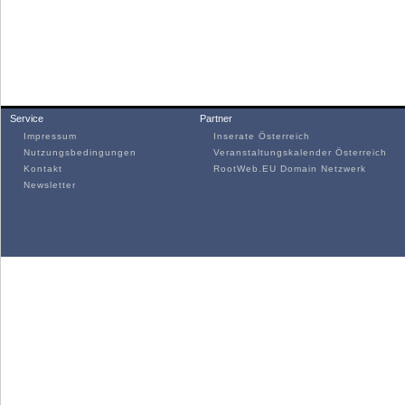
Service
Partner
Impressum
Inserate Österreich
Nutzungsbedingungen
Veranstaltungskalender Österreich
Kontakt
RootWeb.EU Domain Netzwerk
Newsletter