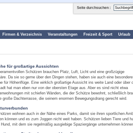
Seite durchsuchen :
Firmen & Verzeichnis
Veranstaltungen
Freizeit & Sport
Urlaub
he für großartige Aussichten
eramentvollen Schützen brauchen Platz, Luft, Licht und eine großzügige
re. Da sie so gerne über den Dingen stehen, haben sie auch eine besondere
 für Höhenflüge. Eine wirklich großartige Aussicht ins weite Land oder über 
adt hat man eben nur von der obersten Etage aus. Aber es sind nicht etwa
nwohnungen mit schiefen Wänden, die der Schütze bewohnt, schließlich bra
e große Dachterrasse, die seinem enormen Bewegungsdrang gerecht wird.
aturverbunden
hützen wohnen auch in der Nähe eines Parks, damit sie ihren sportlichen Amb
n können und es zum Joggen nicht weit haben. Schützen lieben Tiere und h
n Hund, mit dem sie regelmäßig ausgiebige Spaziergänge unternehmen könne