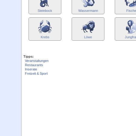
Steinbock
Wassermann
Fisch
Krebs
Löwe
Jungfr
Tipps:
Veranstaltungen
Restaurants
Inserate
Freizeit & Sport