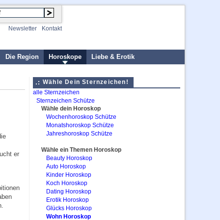
Newsletter
Kontakt
Die Region
Horoskope
Liebe & Erotik
Wähle Dein Sternzeichen!
alle Sternzeichen
Sternzeichen Schütze
Wähle dein Horoskop
Wochenhoroskop Schütze
Monatshoroskop Schütze
Jahreshoroskop Schütze
die
Wähle ein Themen Horoskop
ucht er
Beauty Horoskop
Auto Horoskop
Kinder Horoskop
Koch Horoskop
itionen
Dating Horoskop
aben
Erotik Horoskop
n.
Glücks Horoskop
Wohn Horoskop