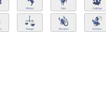
e
Widder
Stier
Zwillinge
au
Waage
Skorpion
Schütze