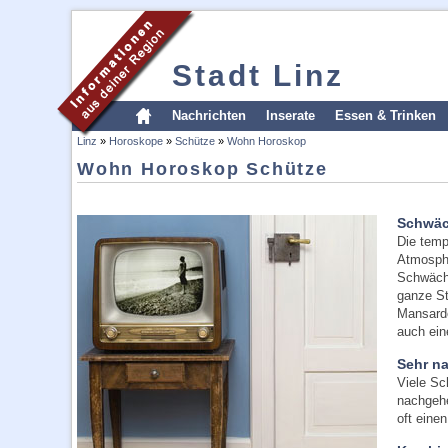
Stadt Linz
Nachrichten
Inserate
Essen & Trinken
Linz
»
Horoskope
»
Schütze
»
Wohn Horoskop
Wohn Horoskop Schütze
Schwäc
Die temp
Atmosphä
Schwäche
ganze St
Mansarde
auch ein
Sehr n
Viele Sc
nachgehe
oft eine